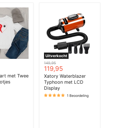
Xatory
Waterblazer
Typhoon
met
tjes
LCD
Display
Uitverkocht
Oorspronkelijke
149,95
Huidige
119,95
prijs
prijs
art met Twee
Xatory Waterblazer
otjes
Typhoon met LCD
Display
1 Beoordeling