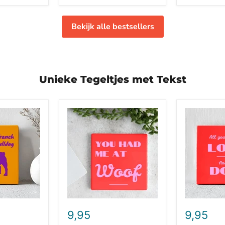
Bekijk alle bestsellers
Unieke Tegeltjes met Tekst
Tegel
Tegel
-
-
You
All
Had
You
Me
Need
At
is
Woof
Love
And
a
Dog
9,95
9,95