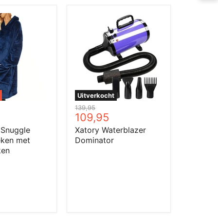
Xatory
Waterblazer
Dominator
ken
Uitverkocht
jke
Oorspronkelijke
139,95
Huidige
109,95
prijs
prijs
 Snuggle
Xatory Waterblazer
ken met
Dominator
ken