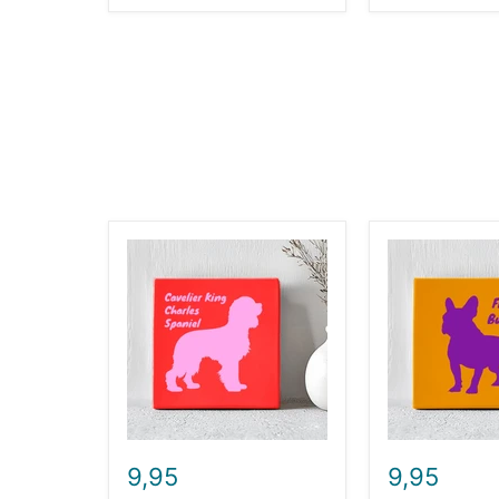
Tegel
Tegel
-
-
Cavalier
French
King
Bulldog
Charles
Spaniël
9,95
9,95