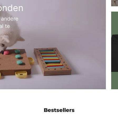
onden
 andere
l te
Bestsellers