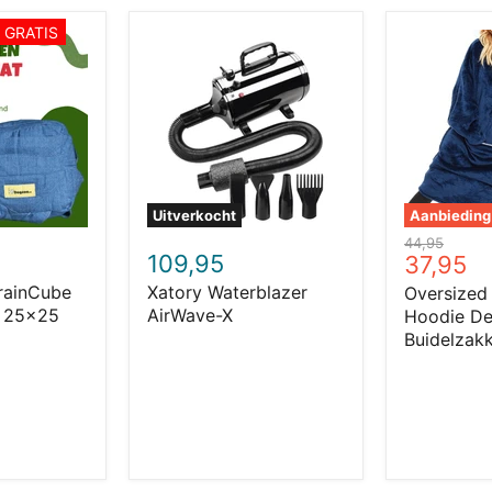
1 GRATIS
Xatory
Oversized
Waterblazer
Snuggle
AirWave-
Hoodie
X
Deken
met
Buidelzak
Uitverkocht
Aanbieding
Oorspronkeli
44,95
109,95
Huidige
37,95
prijs
prijs
rainCube
Xatory Waterblazer
Oversized
 25x25
AirWave-X
Hoodie De
Buidelzak