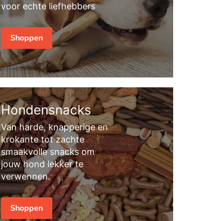
voor echte liefhebbers
Shoppen
Hondensnacks
Van harde, knapperige en
krokante tot zachte
smaakvolle snacks om
jouw hond lekker te
verwennen.
Shoppen