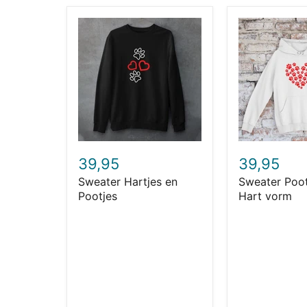
Sweater
Sweater
Hartjes
Pootjes
en
in
Pootjes
Hart
vorm
39,95
39,95
Sweater Hartjes en
Sweater Poot
Pootjes
Hart vorm