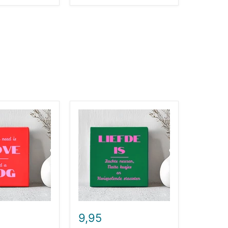
Tegel
-
Dog
Hair
is
My
Glitter
9,95