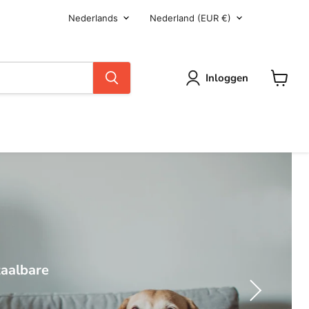
Taal
Land
Nederlands
Nederland
(EUR €)
Inloggen
Winkel