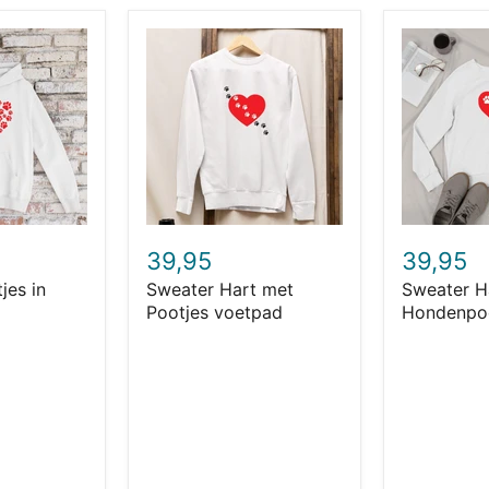
Sweater
Sweater
Hart
Hart
met
met
Pootjes
Twee
voetpad
Hondenpoo
39,95
39,95
jes in
Sweater Hart met
Sweater H
Pootjes voetpad
Hondenpo