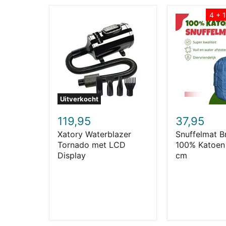
4 + 
Xatory
Snuffelmat
Waterblazer
BrainCube
Tornado
100%
met
Katoen
LCD
25x25
Display
cm
Uitverkocht
119,95
37,95
Xatory Waterblazer
Snuffelmat B
Tornado met LCD
100% Katoen
Display
cm