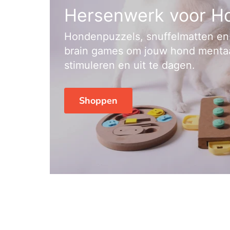
Hersenwerk voor H
Hondenpuzzels, snuffelmatten en
brain games om jouw hond mentaa
stimuleren en uit te dagen.
Shoppen