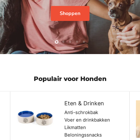
Slide
Slide
Slide
Slide
Slide
1
3
4
5
2
Populair voor Honden
Eten & Drinken
Anti-schrokbak
Voer en drinkbakken
Likmatten
Beloningssnacks