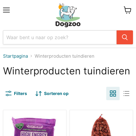
Menu
Winke
Startpagina
Winterproducten tuindieren
Winterproducten tuindieren
Filters
Sorteren op
Suet
Merkloos
To
Pindanetjes
Go
Voor
Energie
Vogel
Blok