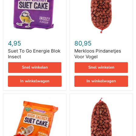
Insect
4,95
80,95
Suet To Go Energie Blok
Merkloos Pindanetjes
Insect
Voor Vogel
Snel winkelen
Snel winkelen
In winkelwagen
In winkelwagen
Suet
Merkloos
To
Pindanet
Go
Voor
Energie
Vogel
Blok
Meelworm