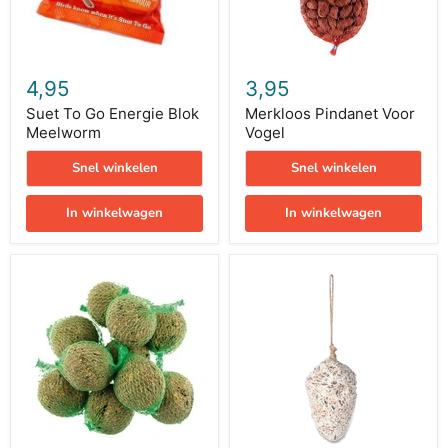
4,95
3,95
Suet To Go Energie Blok
Merkloos Pindanet Voor
Meelworm
Vogel
Snel winkelen
Snel winkelen
In winkelwagen
In winkelwagen
Merkloos
Best
Mezenbollen
For
Birds
Dennenappel
Gevuld
Aan
Touw