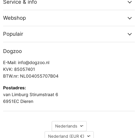
Facebook
Instagram
Service & info
Webshop
Populair
Dogzoo
E-Mail: info@dogzoo.nl
KVK: 85057401
BTW.nr: NL004055707B04
Postadres:
van Limburg Stirumstraat 6
6951EC Dieren
Taal
Nederlands
Land
Nederland
(EUR €)