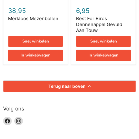
38,95
6,95
Merkloos Mezenbollen
Best For Birds
Dennenappel Gevuld
Aan Touw
Snel winkelen
Snel winkelen
In winkelwagen
In winkelwagen
Terug naar boven
Volg ons
Vind
Vind
ons
ons
op
op