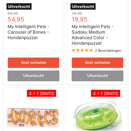
Uitverkocht
Uitverkocht
Oorspronkelijke
Oorspronkelijke
64,95
29,95
Huidige
Huidige
prijs
54,95
prijs
19,95
prijs
prijs
My Intelligent Pets -
My Intelligent Pets -
Carousel of Bones -
Sudoku Medium
Hondenpuzzel
Advanced Color -
Hondenpuzzel
2 Beoordelingen
Snel winkelen
Snel winkelen
Uitverkocht
Uitverkocht
My
Nina
4 + 1 GRATIS
4 + 1 GRATIS
Intelligent
Ottosson
Pets
Wobble
-
Bowl
MAUS
Groen
-
Hondenpuzzel