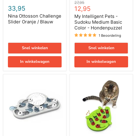
Oorspronkelijke
27,95
33,95
Huidige
prijs
12,95
prijs
Nina Ottosson Challenge
My Intelligent Pets -
Slider Oranje / Blauw
Sudoku Medium Basic
Color - Hondenpuzzel
1 Beoordeling
Snel winkelen
Snel winkelen
In winkelwagen
In winkelwagen
Nina
Nina
Ottosson
Ottosson
Puzzle
Puzzle
&
&
Play
Play
Rainy
Buggin
Day
Out
Groen