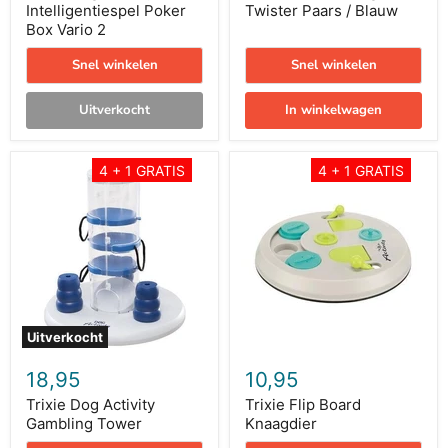
Intelligentiespel Poker
Twister Paars / Blauw
Box Vario 2
Snel winkelen
Snel winkelen
Uitverkocht
In winkelwagen
Trixie
Trixie
4 + 1 GRATIS
4 + 1 GRATIS
Dog
Flip
Activity
Board
Gambling
Knaagdier
Tower
Uitverkocht
18,95
10,95
Trixie Dog Activity
Trixie Flip Board
Gambling Tower
Knaagdier