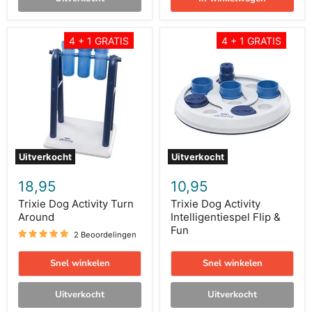
Trixie
Trixie
4 + 1 GRATIS
4 + 1 GRATIS
Dog
Dog
Activity
Activity
Turn
Intelligentiespel
Around
Flip
&
Fun
Uitverkocht
Uitverkocht
18,95
10,95
Trixie Dog Activity Turn
Trixie Dog Activity
Around
Intelligentiespel Flip &
Fun
2 Beoordelingen
Snel winkelen
Snel winkelen
Uitverkocht
Uitverkocht