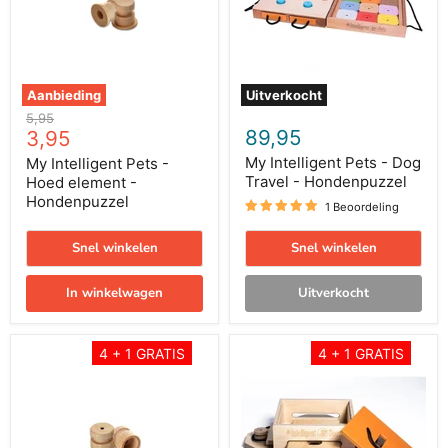
element
Travel
-
-
Hondenpuzzel
Hondenpuzzel
Aanbieding
Uitverkocht
Oorspronkelijke
5,95
Huidige
89,95
prijs
3,95
prijs
My Intelligent Pets - Dog
My Intelligent Pets -
Travel - Hondenpuzzel
Hoed element -
Hondenpuzzel
1 Beoordeling
Snel winkelen
Snel winkelen
In winkelwagen
Uitverkocht
My
My
4 + 1 GRATIS
4 + 1 GRATIS
Intelligent
Intelligent
Pets
Pets
-
-
Barrel
Trouble
-
-