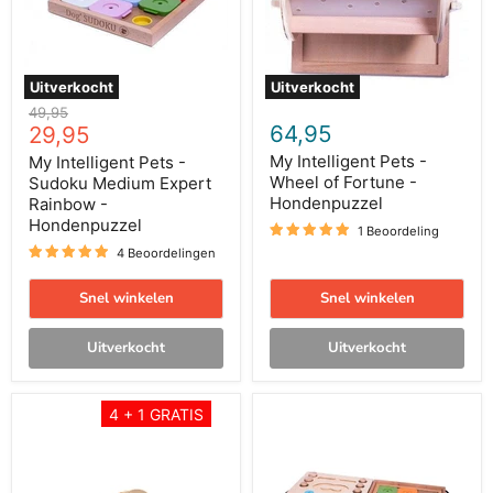
Expert
Fortune
Rainbow
-
-
Hondenpuzzel
Hondenpuzzel
Uitverkocht
Uitverkocht
Oorspronkelijke
49,95
Huidige
64,95
prijs
29,95
prijs
My Intelligent Pets -
My Intelligent Pets -
Wheel of Fortune -
Sudoku Medium Expert
Hondenpuzzel
Rainbow -
Hondenpuzzel
1 Beoordeling
4 Beoordelingen
Snel winkelen
Snel winkelen
Uitverkocht
Uitverkocht
My
My
4 + 1 GRATIS
Intelligent
Intelligent
Pets
Pets
-
-
Hoed
Dog