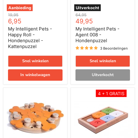
Kattenpuzzel
Aanbieding
Uitverkocht
Oorspronkelijke
Oorspronkelijke
19,95
64,95
Huidige
Huidige
prijs
6,95
prijs
49,95
prijs
prijs
My Intelligent Pets -
My Intelligent Pets -
Happy Roll -
Agent 008 -
Hondenpuzzel -
Hondenpuzzel
Kattenpuzzel
3 Beoordelingen
Snel winkelen
Snel winkelen
In winkelwagen
Uitverkocht
My
My
4 + 1 GRATIS
Intelligent
Intelligent
Pets
Pets
-
-
Carousel
Sudoku
of
Medium
Bones
Advanced
-
Color
Hondenpuzzel
-
Hondenpuzzel