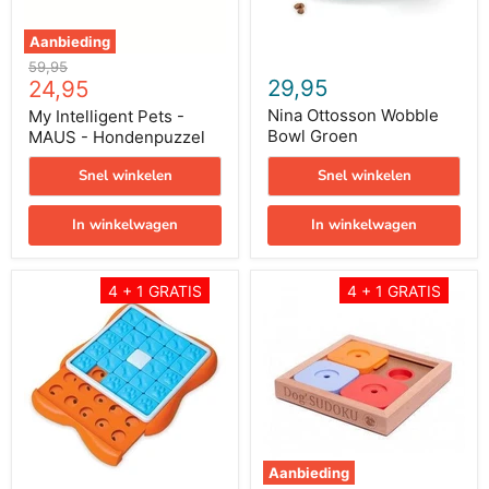
Aanbieding
Oorspronkelijke
59,95
Huidige
29,95
prijs
24,95
prijs
Nina Ottosson Wobble
My Intelligent Pets -
Bowl Groen
MAUS - Hondenpuzzel
Snel winkelen
Snel winkelen
In winkelwagen
In winkelwagen
Nina
My
4 + 1 GRATIS
4 + 1 GRATIS
Ottosson
Intelligent
Challenge
Pets
Slider
-
Oranje
Sudoku
/
Medium
Blauw
Basic
Color
-
Hondenpuzzel
Aanbieding