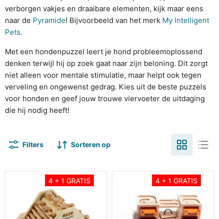
verborgen vakjes en draaibare elementen, kijk maar eens
naar de
Pyramide
! Bijvoorbeeld van het merk
My Intelligent
Pets.
Met een hondenpuzzel leert je hond probleemoplossend
denken terwijl hij op zoek gaat naar zijn beloning. Dit zorgt
niet alleen voor mentale stimulatie, maar helpt ook tegen
verveling en ongewenst gedrag. Kies uit de beste puzzels
voor honden en geef jouw trouwe viervoeter de uitdaging
die hij nodig heeft!
Filters
Sorteren op
My
My
4 + 1 GRATIS
4 + 1 GRATIS
Intelligent
Intelligent
Pets
Pets
-
-
Pyramide
Two