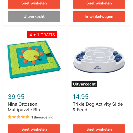
Snel winkelen
Snel winkelen
Uitverkocht
In winkelwagen
Nina
Trixie
4 + 1 GRATIS
Ottosson
Dog
Multipuzzle
Activity
Blu
Slide
&
Feed
Uitverkocht
39,95
14,95
Nina Ottosson
Trixie Dog Activity Slide
Multipuzzle Blu
& Feed
1 Beoordeling
Snel winkelen
Snel winkelen