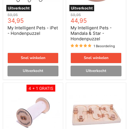
Uitverkocht
Uitverkocht
Oorspronkelijke
Oorspronkelijke
59,95
59,95
Huidige
Huidige
prijs
34,95
prijs
44,95
prijs
prijs
My Intelligent Pets - iPet
My Intelligent Pets -
- Hondenpuzzel
Mandala & Star -
Hondenpuzzel
1 Beoordeling
Snel winkelen
Snel winkelen
Uitverkocht
Uitverkocht
My
My
4 + 1 GRATIS
Intelligent
Intelligent
Pets
Pets
-
-
Happy
Agent
Roll
008
-
-
Hondenpuzzel
Hondenpuzzel
-