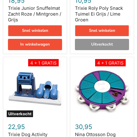
18,95
10,95
Trixie Junior Snuffelmat
Trixie Roly Poly Snack
Zacht Roze / Mintgroen /
Tuimel Ei Grijs / Lime
Grijs
Groen
Snel winkelen
Snel winkelen
In winkelwagen
Uitverkocht
Trixie
Nina
4 + 1 GRATIS
4 + 1 GRATIS
Dog
Ottosson
Activity
Dog
Intelligentiespel
Twister
Poker
Paars
Box
/
Vario
Blauw
2
Uitverkocht
22,95
30,95
Trixie Dog Activity
Nina Ottosson Dog