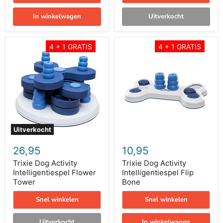
In winkelwagen
Uitverkocht
Trixie
Trixie
4 + 1 GRATIS
4 + 1 GRATIS
Dog
Dog
Activity
Activity
Intelligentiespel
Intelligentiespel
Flower
Flip
Tower
Bone
Uitverkocht
26,95
10,95
Trixie Dog Activity
Trixie Dog Activity
Intelligentiespel Flower
Intelligentiespel Flip
Tower
Bone
Snel winkelen
Snel winkelen
Uitverkocht
In winkelwagen