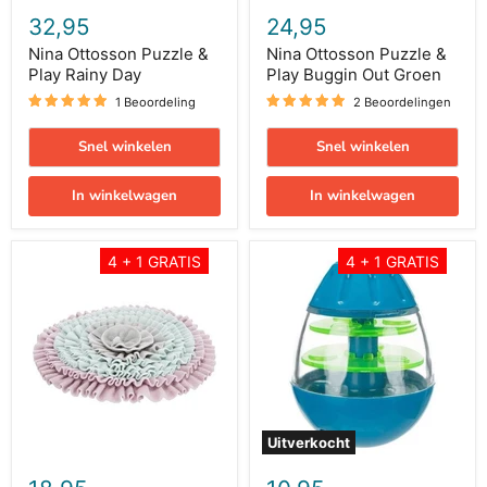
32,95
24,95
Nina Ottosson Puzzle &
Nina Ottosson Puzzle &
Play Rainy Day
Play Buggin Out Groen
1 Beoordeling
2 Beoordelingen
Snel winkelen
Snel winkelen
In winkelwagen
In winkelwagen
Trixie
Trixie
4 + 1 GRATIS
4 + 1 GRATIS
Junior
Roly
Snuffelmat
Poly
Zacht
Snack
Roze
Tuimel
/
Ei
Mintgroen
Grijs
/
/
Grijs
Lime
Groen
Uitverkocht