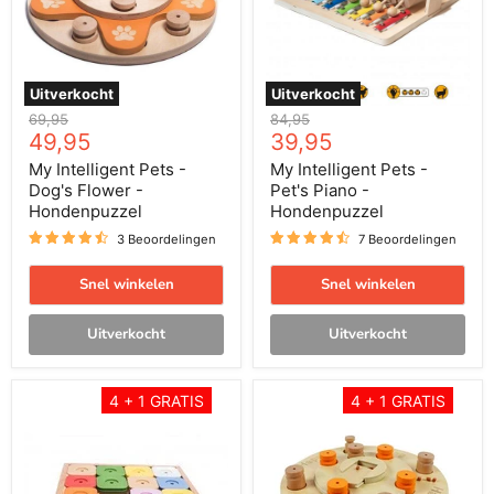
-
-
Hondenpuzzel
Hondenpuzzel
Uitverkocht
Uitverkocht
Oorspronkelijke
Oorspronkelijke
69,95
84,95
Huidige
Huidige
prijs
49,95
prijs
39,95
prijs
prijs
My Intelligent Pets -
My Intelligent Pets -
Dog's Flower -
Pet's Piano -
Hondenpuzzel
Hondenpuzzel
3 Beoordelingen
7 Beoordelingen
Snel winkelen
Snel winkelen
Uitverkocht
Uitverkocht
My
My
4 + 1 GRATIS
4 + 1 GRATIS
Intelligent
Intelligent
Pets
Pets
-
-
Sudoku
Birthday
Medium
Cake