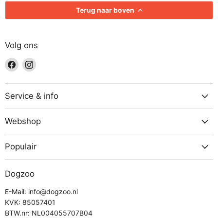
Terug naar boven
Volg ons
Vind
Vind
ons
ons
op
op
Facebook
Instagram
Service & info
Webshop
Populair
Dogzoo
E-Mail: info@dogzoo.nl
KVK: 85057401
BTW.nr: NL004055707B04