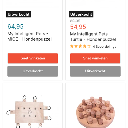
Uitverkocht
Uitverkocht
Oorspronkelijke
89,95
64,95
Huidige
prijs
54,95
prijs
My Intelligent Pets -
My Intelligent Pets -
MICE - Hondenpuzzel
Turtle - Hondenpuzzel
4 Beoordelingen
Snel winkelen
Snel winkelen
Uitverkocht
Uitverkocht
My
My
Intelligent
Intelligent
Pets
Pets
-
-
iPet
Mandala
-
&
Hondenpuzzel
Star
-
Hondenpuzzel