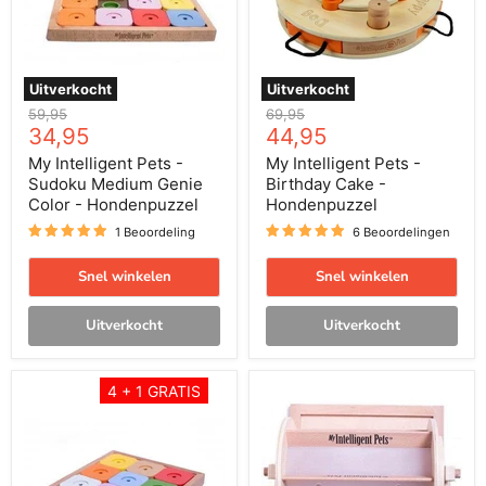
Genie
-
Color
Hondenpuzzel
-
Hondenpuzzel
Uitverkocht
Uitverkocht
Oorspronkelijke
Oorspronkelijke
59,95
69,95
Huidige
Huidige
prijs
34,95
prijs
44,95
prijs
prijs
My Intelligent Pets -
My Intelligent Pets -
Sudoku Medium Genie
Birthday Cake -
Color - Hondenpuzzel
Hondenpuzzel
1 Beoordeling
6 Beoordelingen
Snel winkelen
Snel winkelen
Uitverkocht
Uitverkocht
My
My
4 + 1 GRATIS
Intelligent
Intelligent
Pets
Pets
-
-
Sudoku
Wheel
Medium
of