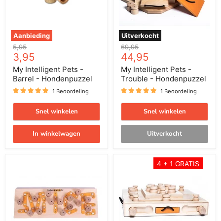
Hondenpuzzel
Hondenpuzzel
Aanbieding
Uitverkocht
Oorspronkelijke
Oorspronkelijke
5,95
69,95
Huidige
Huidige
prijs
3,95
prijs
44,95
prijs
prijs
My Intelligent Pets -
My Intelligent Pets -
Barrel - Hondenpuzzel
Trouble - Hondenpuzzel
1 Beoordeling
1 Beoordeling
Snel winkelen
Snel winkelen
In winkelwagen
Uitverkocht
My
My
4 + 1 GRATIS
Intelligent
Intelligent
Pets
Pets
-
-
MICE
Turtle
-
-
Hondenpuzzel
Hondenpuzzel