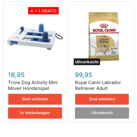
Trixie
Royal
4 + 1 GRATIS
Dog
Canin
Activity
Labrador
Mini
Retriever
Mover
Adult
Hondenspel
Uitverkocht
18,95
99,95
Trixie Dog Activity Mini
Royal Canin Labrador
Mover Hondenspel
Retriever Adult
Snel winkelen
Snel winkelen
In winkelwagen
Uitverkocht