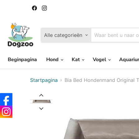
Vind
Vind
ons
ons
op
op
Facebook
Instagram
Alle categorieën
Beginpagina
Hond
Kat
Vogel
Aquari
Startpagina
Bia Bed Hondenmand Original 