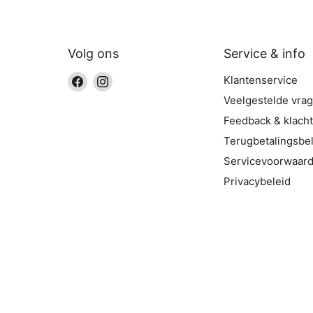
Volg ons
Service & info
Vind
Vind
Klantenservice
ons
ons
Veelgestelde vra
op
op
Feedback & klach
Facebook
Instagram
Terugbetalingsbel
Servicevoorwaar
Privacybeleid