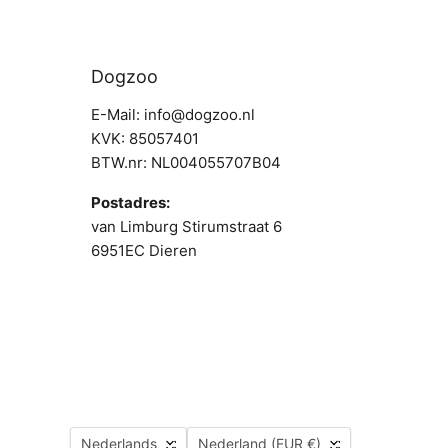
Dogzoo
E-Mail: info@dogzoo.nl
KVK: 85057401
BTW.nr: NL004055707B04
Postadres:
van Limburg Stirumstraat 6
6951EC Dieren
Taal
Land
Nederlands
Nederland
(EUR €)