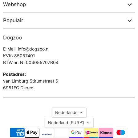
Webshop
Populair
Dogzoo
E-Mail: info@dogzoo.nl
KVK: 85057401
BTW.nr: NL004055707B04
Postadres:
van Limburg Stirumstraat 6
6951EC Dieren
Taal
Nederlands
Land
Nederland
(EUR €)