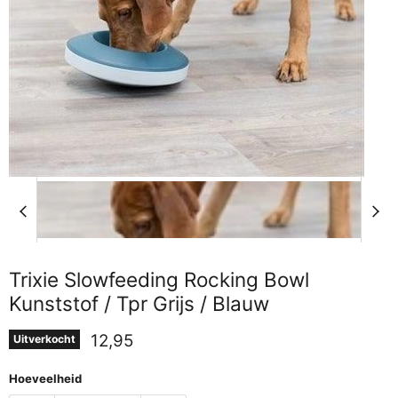
Trixie Slowfeeding Rocking Bowl
Kunststof / Tpr Grijs / Blauw
Huidige prijs
12,95
Uitverkocht
Hoeveelheid