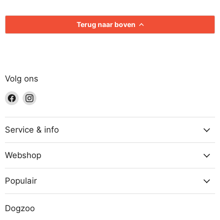
Terug naar boven
Volg ons
Vind
Vind
ons
ons
op
op
Facebook
Instagram
Service & info
Webshop
Populair
Dogzoo