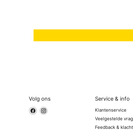
Volg ons
Service & info
Vind
Vind
Klantenservice
ons
ons
Veelgestelde vra
op
op
Feedback & klach
Facebook
Instagram