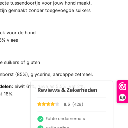
fecte tussendoortje voor jouw hond maakt.
zijn gemaakt zonder toegevoegde suikers
ack voor de hond
85% vlees
 suikers of gluten
enborst (85%), glycerine, aardappelzetmeel.
delen:
eiwit 61%, ruwe as 5,5%, vet 2%,
ht 18%.
8,5