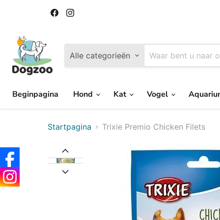
Vind
Vind
ons
ons
op
op
Facebook
Instagram
Alle categorieën
Beginpagina
Hond
Kat
Vogel
Aquari
Startpagina
Trixie Premio Chicken Filets