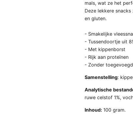
mals, wat ze het per
Deze lekkere snacks 
en gluten.
- Smakelijke vleessn
- Tussendoortje uit 
- Met kippenborst
- Rijk aan proteïnen
- Zonder toegevoegde
Samenstelling
: kipp
Analytische bestand
ruwe celstof 1%, voc
Inhoud:
100 gram.