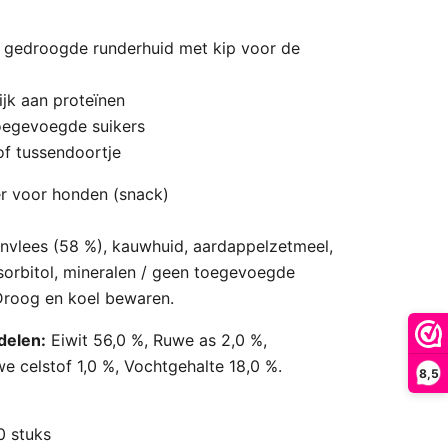
an gedroogde runderhuid met kip voor de
ijk aan proteïnen
toegevoegde suikers
 of tussendoortje
r voor honden (snack)
nvlees (58 %), kauwhuid, aardappelzetmeel,
, sorbitol, mineralen / geen toegevoegde
/ Droog en koel bewaren.
delen:
Eiwit 56,0 %, Ruwe as 2,0 %,
e celstof 1,0 %, Vochtgehalte 18,0 %.
8,5
0 stuks