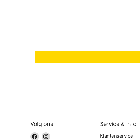
Volg ons
Service & info
Vind
Vind
Klantenservice