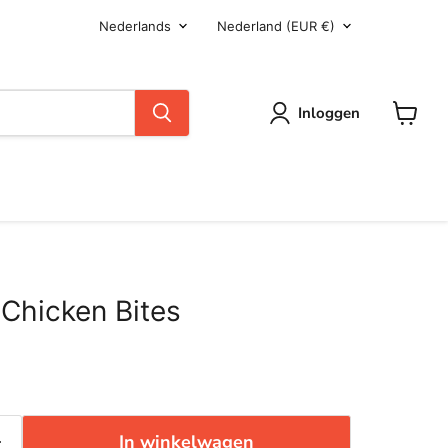
Taal
Land
Nederlands
Nederland
(EUR €)
Inloggen
Winkel
 Chicken Bites
In winkelwagen