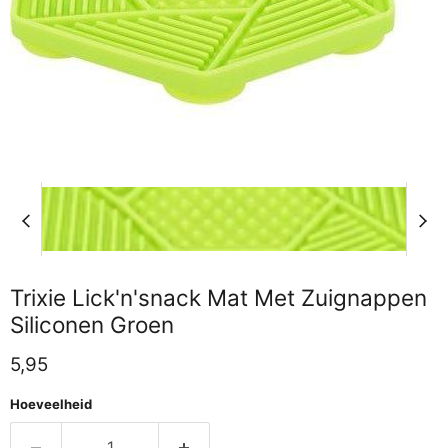
Trixie Lick'n'snack Mat Met Zuignappen
Siliconen Groen
Huidige prijs
5,95
Hoeveelheid