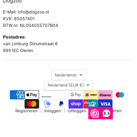
Dogzoo
E-Mail: info@dogzoo.nl
KVK: 85057401
BTW.nr: NL004055707B04
Postadres:
van Limburg Stirumstraat 6
6951EC Dieren
Taal
Nederlands
Land
Nederland
(EUR €)
Registreren
Inloggen
Uitloggen
Cadeaukaarten
8,5
Copyright © 2026 Dogzoo.
Alle rechten voorbehouden