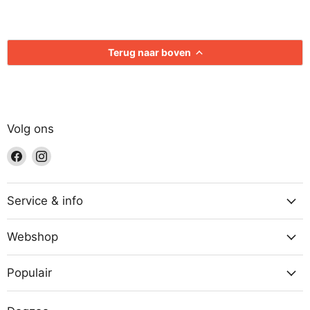
Terug naar boven
Volg ons
Vind
Vind
ons
ons
op
op
Facebook
Instagram
Service & info
Webshop
Populair