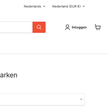
Taal
Land
Nederlands
Nederland
(EUR €)
Inloggen
Winkel
Varken