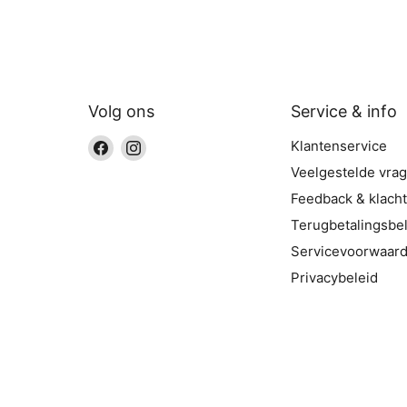
Volg ons
Service & info
Vind
Vind
Klantenservice
ons
ons
Veelgestelde vra
op
op
Feedback & klach
Facebook
Instagram
Terugbetalingsbel
Servicevoorwaar
Privacybeleid