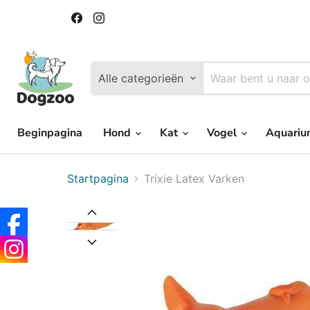
Vind
Vind
ons
ons
op
op
Facebook
Instagram
Alle categorieën
Beginpagina
Hond
Kat
Vogel
Aquari
Startpagina
Trixie Latex Varken