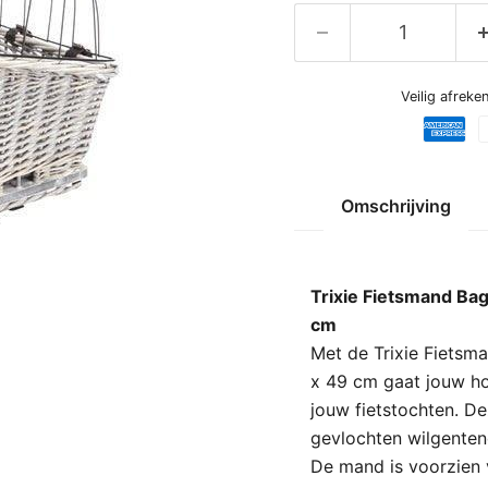
Veilig afrek
Omschrijving
Trixie Fietsmand Ba
cm
Met de Trixie Fietsm
x 49 cm gaat jouw ho
jouw fietstochten. D
gevlochten wilgentenen
De mand is voorzien