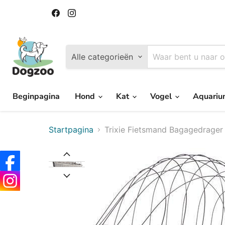
Vind
Vind
ons
ons
op
op
Facebook
Instagram
Alle categorieën
Beginpagina
Hond
Kat
Vogel
Aquari
Startpagina
Trixie Fietsmand Bagagedrager 