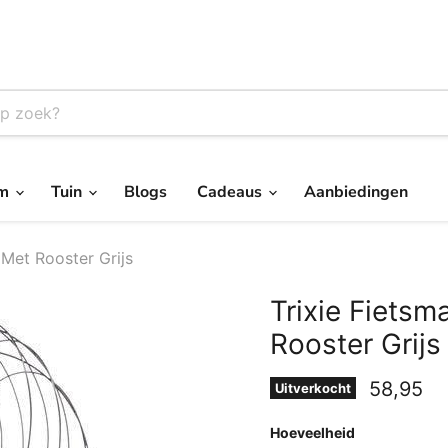
um
Tuin
Blogs
Cadeaus
Aanbiedingen
Met Rooster Grijs
Trixie Fiets
Rooster Grijs
Huidige 
58,95
Uitverkocht
Hoeveelheid