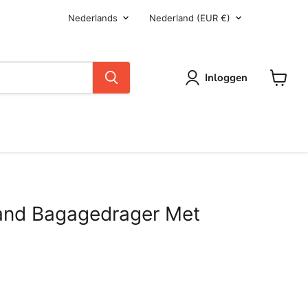
Taal
Land
Nederlands
Nederland
(EUR €)
Inloggen
Winkel
mand Bagagedrager Met
prijs