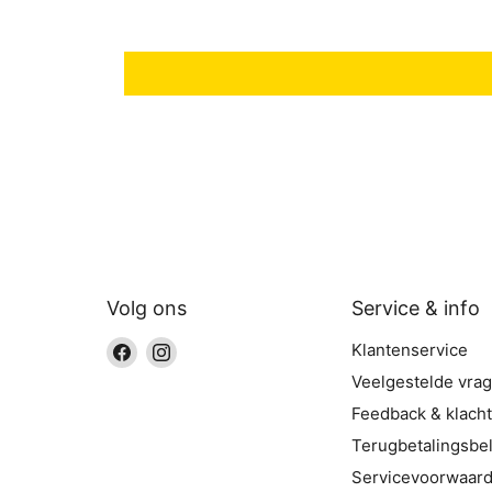
Volg ons
Service & info
Vind
Vind
Klantenservice
ons
ons
Veelgestelde vra
op
op
Feedback & klach
Facebook
Instagram
Terugbetalingsbel
Servicevoorwaar