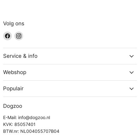
Volg ons
Vind
Vind
ons
ons
op
op
Facebook
Instagram
Service & info
Webshop
Populair
Dogzoo
E-Mail: info@dogzoo.nl
KVK: 85057401
BTW.nr: NL004055707B04