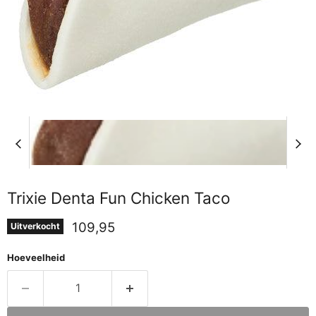
Trixie Denta Fun Chicken Taco
Huidige prijs
109,95
Uitverkocht
Hoeveelheid