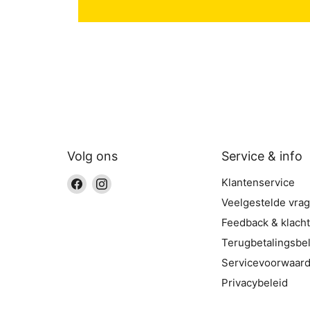
Volg ons
Service & info
Vind
Vind
Klantenservice
ons
ons
Veelgestelde vra
op
op
Feedback & klach
Facebook
Instagram
Terugbetalingsbel
Servicevoorwaar
Privacybeleid