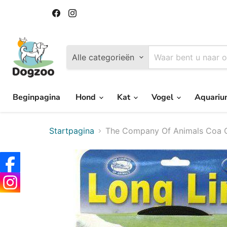
Vind
Vind
ons
ons
op
op
Facebook
Instagram
Alle categorieën
Beginpagina
Hond
Kat
Vogel
Aquari
Startpagina
The Company Of Animals Coa Cl