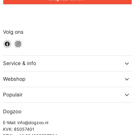
Volg ons
Vind
Vind
ons
ons
op
op
Facebook
Instagram
Service & info
Webshop
Populair
Dogzoo
E-Mail: info@dogzoo.nl
KVK: 85057401