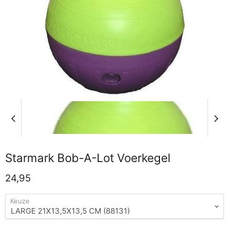
Starmark Bob-A-Lot Voerkegel
Huidige prijs
24,95
Keuze