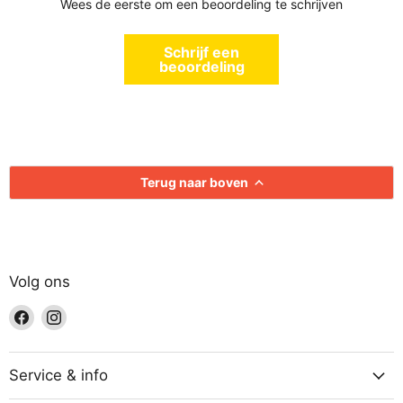
Wees de eerste om een beoordeling te schrijven
Schrijf een
beoordeling
Terug naar boven
Volg ons
Vind
Vind
ons
ons
op
op
Facebook
Instagram
Service & info