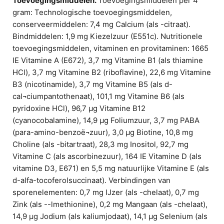
Toevoegingsmiddelen.
Toevoegingsmiddelen per 4
gram: Technologische toevoegingsmiddelen,
conserveermiddelen: 7,4 mg Calcium (als -citraat).
Bindmiddelen: 1,9 mg Kiezelzuur (E551c). Nutritionele
toevoegingsmiddelen, vitaminen en provitaminen: 1665
IE Vitamine A (E672), 3,7 mg Vitamine B1 (als thiamine
HCl), 3,7 mg Vitamine B2 (riboflavine), 22,6 mg Vitamine
B3 (nicotinamide), 3,7 mg Vitamine B5 (als d-
cal¬ciumpantothenaat), 101,1 mg Vitamine B6 (als
pyridoxine HCl), 96,7 µg Vitamine B12
(cyanocobalamine), 14,9 µg Foliumzuur, 3,7 mg PABA
(para-amino-benzoë¬zuur), 3,0 µg Biotine, 10,8 mg
Choline (als -bitartraat), 28,3 mg Inositol, 92,7 mg
Vitamine C (als ascorbinezuur), 164 IE Vitamine D (als
vitamine D3, E671) en 5,5 mg natuurlijke Vitamine E (als
d-alfa-tocoferolsuccinaat). Verbindingen van
sporenelementen: 0,7 mg IJzer (als -chelaat), 0,7 mg
Zink (als --lmethionine), 0,2 mg Mangaan (als -chelaat),
14,9 µg Jodium (als kaliumjodaat), 14,1 µg Selenium (als