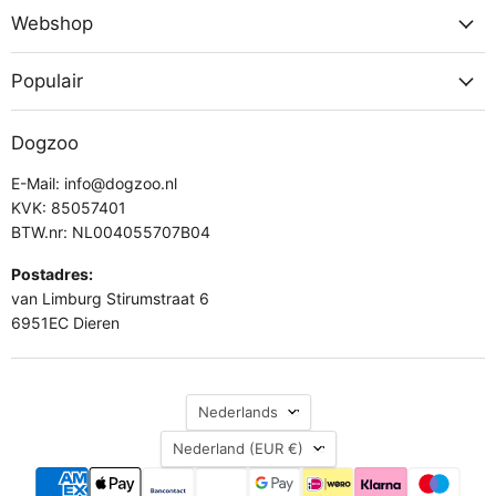
Webshop
Populair
Dogzoo
E-Mail: info@dogzoo.nl
KVK: 85057401
BTW.nr: NL004055707B04
Postadres:
van Limburg Stirumstraat 6
6951EC Dieren
Taal
Nederlands
Land
Nederland
(EUR €)