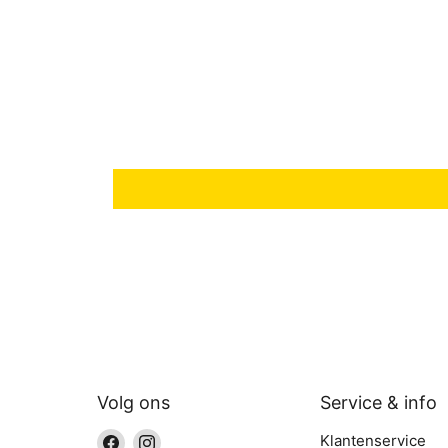
Volg ons
Service & info
Vind
Vind
Klantenservice