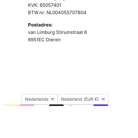
KVK: 85057401
BTW.nr: NL004055707B04
Postadres:
van Limburg Stirumstraat 6
6951EC Dieren
Taal
Land
Nederlands
Nederland
(EUR €)