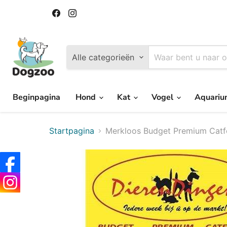
Vind
Vind
ons
ons
op
op
Facebook
Instagram
Alle categorieën
Beginpagina
Hond
Kat
Vogel
Aquari
Startpagina
Merkloos Budget Premium Catfo