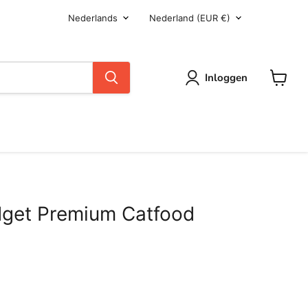
Taal
Land
Nederlands
Nederland
(EUR €)
Inloggen
Winkel
dget Premium Catfood
n