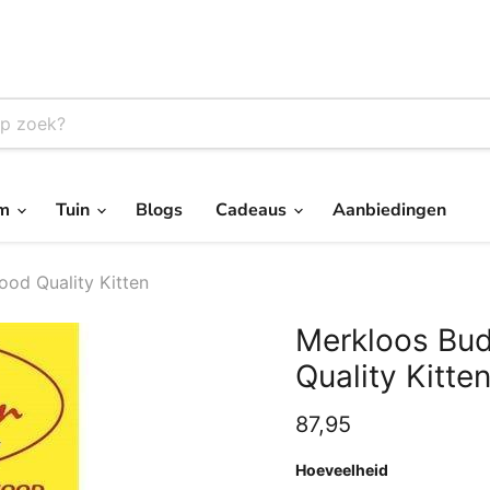
um
Tuin
Blogs
Cadeaus
Aanbiedingen
od Quality Kitten
Merkloos Bu
Quality Kitte
Huidige prijs
87,95
Hoeveelheid