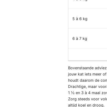
5 à 6 kg
6 à 7 kg
Bovenstaande advieze
jouw kat iets meer of
houdt daarom de cond
Drachtige, maar voor
1 ½ en 3 à 4 maal zo
Zorg steeds voor vol
altijd koel en droog.