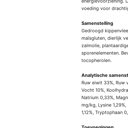
energievoorziening. D
voeding voor drachti
Samenstelling
Gedroogd kippenvlees 
maïsgluten, dierlijk v
zalmolie, plantaardige
sporenelementen. Bev
tocopherolen.
Analytische samenst
Ruw eiwit 33%, Ruw v
Vocht 10%, Koolhydra
Natrium 0,33%, Magn
mg/kg, Lysine 1,29%,
1,12%, Tryptophaan 0,
Toevoegingen