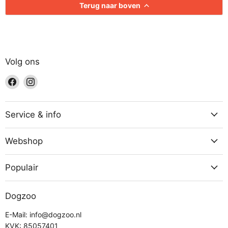
Terug naar boven
Volg ons
Vind
Vind
ons
ons
op
op
Facebook
Instagram
Service & info
Webshop
Populair
Dogzoo
E-Mail: info@dogzoo.nl
KVK: 85057401