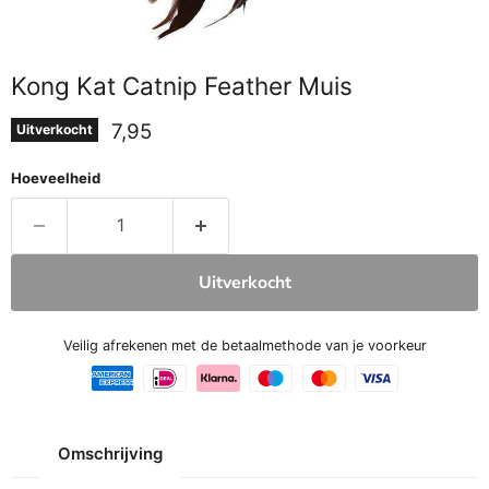
Kong Kat Catnip Feather Muis
Huidige prijs
7,95
Uitverkocht
Hoeveelheid
Uitverkocht
Veilig afrekenen met de betaalmethode van je voorkeur
Omschrijving