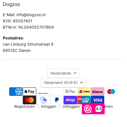
Dogzoo
E-Mail: info@dogzoo.nl
KVK: 85057401
BTW.nr: NL004055707B04
Postadres:
van Limburg Stirumstraat 6
6951EC Dieren
Taal
Nederlands
Land
Nederland
(EUR €)
Registreren
Inloggen
Uitloggen
Cadeaukaarten
8,5
Copyright © 2026 Dogzoo.
Alle rechten voorbehouden