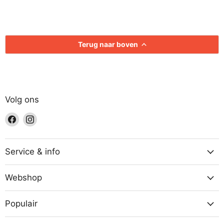
Terug naar boven
Volg ons
Vind
Vind
ons
ons
op
op
Facebook
Instagram
Service & info
Webshop
Populair