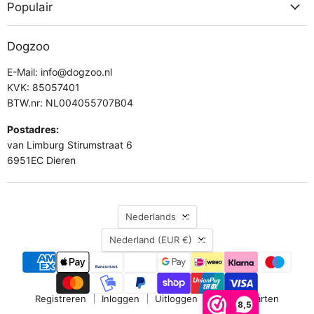
Populair
Dogzoo
E-Mail: info@dogzoo.nl
KVK: 85057401
BTW.nr: NL004055707B04
Postadres:
van Limburg Stirumstraat 6
6951EC Dieren
Taal
Nederlands
Land
Nederland
(EUR €)
Registreren
Inloggen
Uitloggen
Cadeaukaarten
8,5