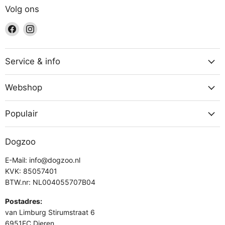
Volg ons
Vind
Vind
ons
ons
op
op
Facebook
Instagram
Service & info
Webshop
Populair
Dogzoo
E-Mail: info@dogzoo.nl
KVK: 85057401
BTW.nr: NL004055707B04
Postadres:
van Limburg Stirumstraat 6
6951EC Dieren