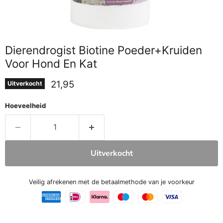
Dierendrogist Biotine Poeder+Kruiden
Voor Hond En Kat
Huidige prijs
21,95
Uitverkocht
Hoeveelheid
Uitverkocht
Veilig afrekenen met de betaalmethode van je voorkeur