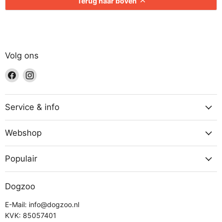
Terug naar boven
Volg ons
Vind
Vind
ons
ons
op
op
Facebook
Instagram
Service & info
Webshop
Populair
Dogzoo
E-Mail: info@dogzoo.nl
KVK: 85057401