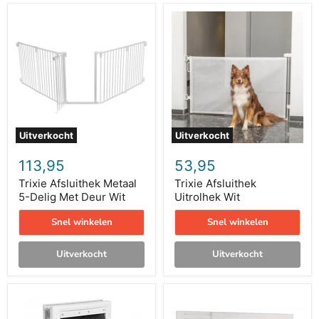
Trixie
Trixie
Afsluithek
Afsluithek
Metaal
Uitrolhek
5-
Wit
Delig
Met
Deur
Wit
Uitverkocht
Uitverkocht
113,95
53,95
Trixie Afsluithek Metaal
Trixie Afsluithek
5-Delig Met Deur Wit
Uitrolhek Wit
Snel winkelen
Snel winkelen
Uitverkocht
Uitverkocht
Petsafe
Trixie
Hondenluik
Afsluithek