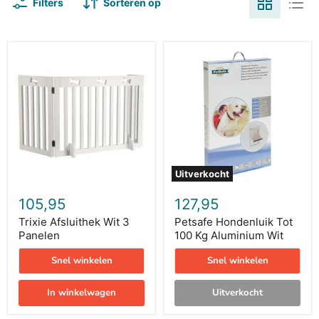
Filters
Sorteren op
Trixie
Petsafe
Afsluithek
Hondenluik
Wit
Tot
3
100
Panelen
Kg
Aluminium
Wit
Uitverkocht
105,95
127,95
Trixie Afsluithek Wit 3
Petsafe Hondenluik Tot
Panelen
100 Kg Aluminium Wit
Snel winkelen
Snel winkelen
In winkelwagen
Uitverkocht