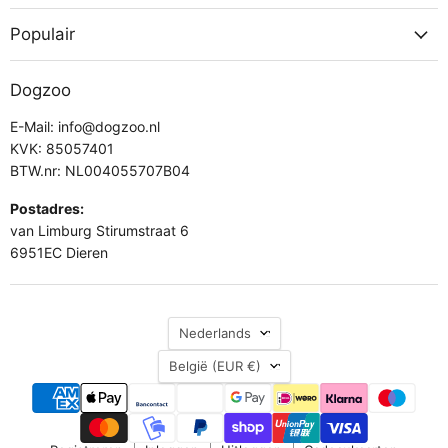
Populair
Dogzoo
E-Mail: info@dogzoo.nl
KVK: 85057401
BTW.nr: NL004055707B04
Postadres:
van Limburg Stirumstraat 6
6951EC Dieren
Taal
Nederlands
Land
België
(EUR €)