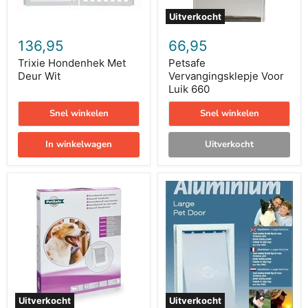
Uitverkocht
136,95
66,95
Trixie Hondenhek Met
Petsafe
Deur Wit
Vervangingsklepje Voor
Luik 660
Snel winkelen
Snel winkelen
In winkelwagen
Uitverkocht
Petsafe
Petsafe
Hondenluik
Hondenluik
Large
Tot
Wit
45
/
Kg
Transparant
Aluminium
Wit
Uitverkocht
Uitverkocht