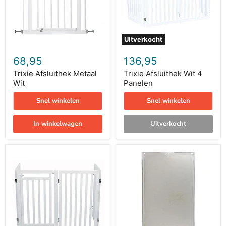
Uitverkocht
68,95
136,95
Trixie Afsluithek Metaal
Trixie Afsluithek Wit 4
Wit
Panelen
Snel winkelen
Snel winkelen
In winkelwagen
Uitverkocht
Trixie
Petsafe
Hondenhek
Vervangingsklepje
Met
Voor
Deur
Luik
Wit
660