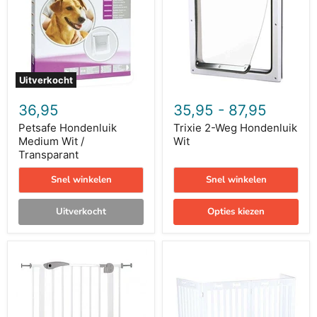
/
Wit
Transparant
Uitverkocht
36,95
35,95
-
87,95
Petsafe Hondenluik
Trixie 2-Weg Hondenluik
Medium Wit /
Wit
Transparant
Snel winkelen
Snel winkelen
Uitverkocht
Opties kiezen
Trixie
Trixie
Afsluithek
Afsluithek
Metaal
Wit
Wit
4
Panelen