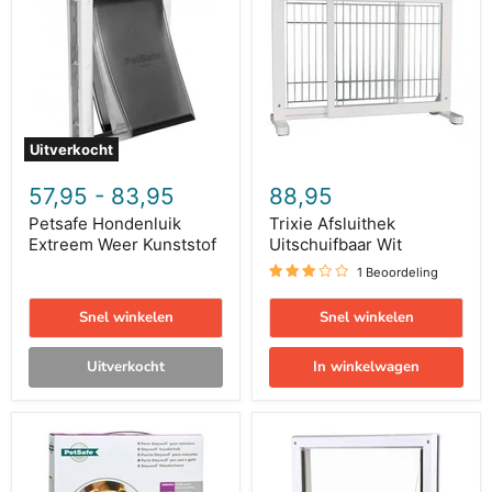
Extreem
Uitschuifbaar
Weer
Wit
Kunststof
Uitverkocht
57,95
-
83,95
88,95
Petsafe Hondenluik
Trixie Afsluithek
Extreem Weer Kunststof
Uitschuifbaar Wit
1 Beoordeling
Snel winkelen
Snel winkelen
Uitverkocht
In winkelwagen
Petsafe
Trixie
Hondenluik
2-
Medium
Weg
Wit
Hondenluik