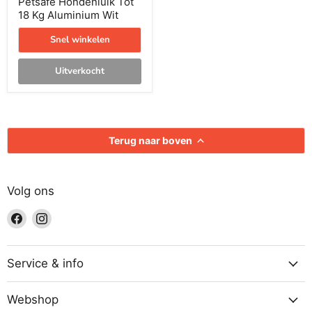
Petsafe Hondenluik Tot
18 Kg Aluminium Wit
Snel winkelen
Uitverkocht
Terug naar boven
Volg ons
Vind
Vind
ons
ons
op
op
Facebook
Instagram
Service & info
Webshop